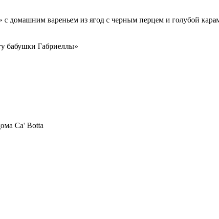
с домашним вареньем из ягод с черным перцем и голубой кара
пту бабушки Габриеллы»
ма Ca' Botta