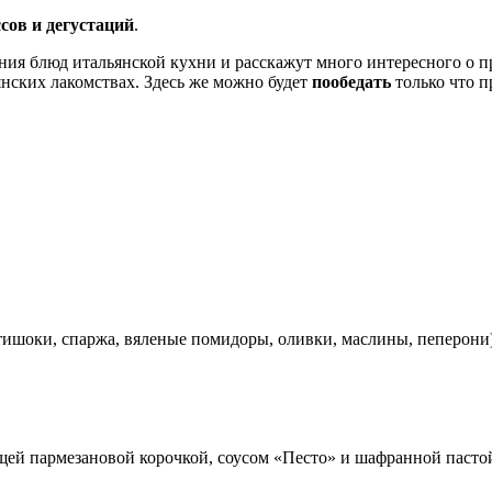
сов и дегустаций
.
ения блюд итальянской кухни и расскажут много интересного о п
янских лакомствах. Здесь же можно будет
пообедать
только что 
тишоки, спаржа, вяленые помидоры, оливки, маслины, пеперони
щей пармезановой корочкой, соусом «Песто» и шафранной пасто