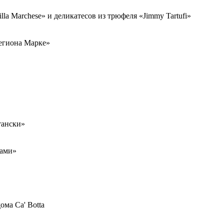
lla Marchese» и деликатесов из трюфеля «Jimmy Tartufi»
региона Марке»
тански»
рами»
ма Ca' Botta