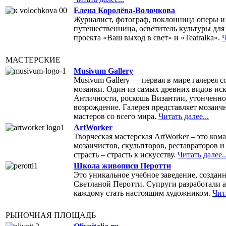
Елена Королёва-Волочкова
Журналист, фотограф, поклонница оперы и
путешественница, осветитель культуры для
проекта «Ваш выход в свет» и «Teatralka».
Ч
МАСТЕРСКИЕ
Musivum Gallery
Musivum Gallery — первая в мире галерея 
мозаики. Один из самых древних видов ис
Античности, роскошь Византии, утонченно
возрождение. Галерея представляет мозаи
мастеров со всего мира.
Читать далее...
ArtWorker
Творческая мастерская ArtWorker – это ком
мозаичистов, скульпторов, реставраторов 
страсть – страсть к искусству.
Читать далее..
Школа живописи Перотти
Это уникальное учебное заведение, создан
Светланой Перотти. Супруги разработали 
каждому стать настоящим художником.
Чита
РЫНОЧНАЯ ПЛОЩАДЬ