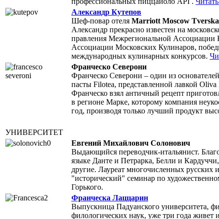
профессиональных пиццайоло API .
Читать 
Александр Кутепов
Шеф-повар отеля
Marriott Moscow Tversk
Александр прекрасно известен на московск
правления Межрегиональной Ассоциации К
Ассоциации Московских Кулинаров, победи
международных кулинарных конкурсов.
Чи
Франческо Северони
Франческо Северони – один из основателе
пасты Filotea, представленной лавкой Oliva 
Франческо взял античный рецепт приготов
в регионе Марке, которому компания неуко
год, производя только лучший продукт выс
УНИВЕРСИТЕТ
Евгений Михайлович Солонович
Выдающийся переводчик-итальянист. Благо
языке Данте и Петрарка, Белли и Кардуччи
другие. Лауреат многочисленных русских и
"исторический" семинар по художественно
Горького.
Франческа Лаццарин
Выпускница Падуанского университета, фи
филологических наук, уже три года живет 