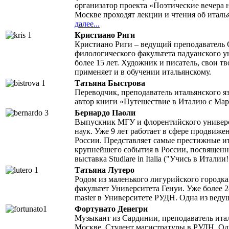
организатор проекта «Поэтические вечера н
Москве проходят лекции и чтения об италь
далее...
Кристиано Риги
Кристиано Риги – ведущий преподаватель Cl
филологического факультета падуанского у
более 15 лет. Художник и писатель, свои 
применяет и в обучении итальянскому.
Татьяна Быстрова
Переводчик, преподаватель итальянского я
автор книги «Путешествие в Италию с Ма
Бернардо Паоли
Выпускник МГУ и флорентийского универс
наук. Уже 9 лет работает в сфере продвиж
России. Представляет самые престижные и
крупнейшего события в России, посвященн
выставка Studiare in Italia ("Учись в Италии!
Татьяна Лутеро
Родом из маленького лигурийского городка
факультет Университета Генуи. Уже более 2
master в Университете РУДН. Одна из ведущи
Фортунато Денегри
Музыкант из Сардинии, преподаватель итал
Москве. Студент магистратуры в РУДН. Оди