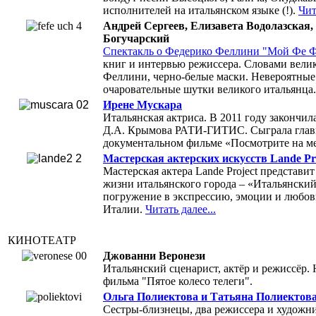
исполнителей на итальянском языке (!).
Чит
Андрей Сергеев, Елизавета Водолазская
Богучарский
Cпектакль о Федерико Феллини "Мой Фе 
книг и интервью режиссера. Словами велик
Феллини, черно-белые маски. Невероятные
очаровательные шутки великого итальянца
Ирене Мускара
Итальянская актриса. В 2011 году закончил
Д.А. Крымова РАТИ-ГИТИС. Сыграла главн
документальном фильме «Посмотрите на м
Мастерская актерских искусств Lande Pr
Мастерская актера Lande Project представи
жизни итальянского города – «Итальянский
погружение в экспрессию, эмоции и любов
Италии.
Читать далее...
КИНОТЕАТР
Джованни Веронези
Итальянский сценарист, актёр и режиссёр. 
фильма "Пятое колесо телеги".
Ольга Полиектова и Татьяна Полиектов
Cестры-близнецы, два режиссера и художни