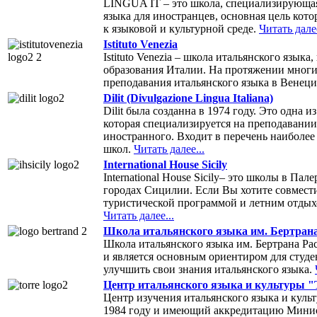
LINGUA IT – это школа, специализирующая
языка для иностранцев, основная цель кото
к языковой и культурной среде.
Читать далее
Istituto Venezia
Istituto Venezia – школа итальянского язык
образования Италии. На протяжении многи
преподавания итальянского языка в Венец
Dilit (Divulgazione Lingua Italiana)
Dilit была созданна в 1974 году. Это одна 
которая специализируется на преподавании
иностранного. Входит в перечень наиболе
школ.
Читать далее...
International House Sicily
International House Sicily– это школы в Па
городах Сицилии. Если Вы хотите совмести
туристической программой и летним отдыхо
Читать далее...
Школа итальянского языка им. Бертрана
Школа итальянского языка им. Бертрана Рас
и является основным ориентиром для студе
улучшить свои знания итальянского языка.
Центр итальянского языка и культуры "T
Центр изучения итальянского языка и культ
1984 году и имеющий аккредитацию Минист