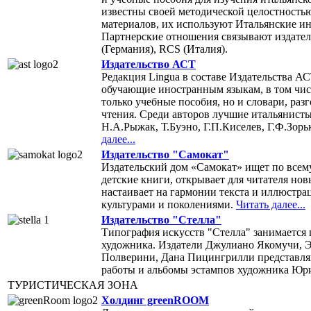
известны своей методической целостность
материалов, их используют Итальянские ин
Партнерские отношения связывают издатель
(Германия), RCS (Италия).
Издательство АСТ
Редакция Lingua в составе Издательства АС
обучающие иностранным языкам, в том чис
только учебные пособия, но и словари, раз
чтения. Среди авторов лучшие итальянисты
Н.А.Рыжак, Т.Буэно, Г.П.Киселев, Г.Ф.Зорь
далее...
Издательство "Самокат"
Издательский дом «Самокат» ищет по всем
детские книги, открывает для читателя но
настаивает на гармонии текста и иллюстра
культурами и поколениями.
Читать далее...
Издательство "Стелла"
Типография искусств "Стелла" занимается
художника. Издатели Джулиано Якомучи, 
Полверини, Дана Пицингрилли представляю
работы и альбомы эстампов художника Юр
ТУРИСТИЧЕСКАЯ ЗОНА
Холдинг greenROOM