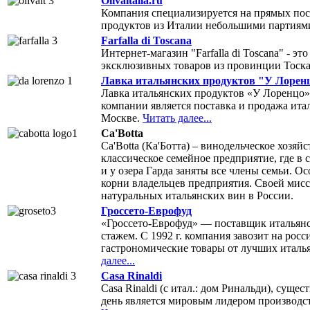
Olivaitalia.ru
Компания специализируется на прямых пос
продуктов из Италии небольшими партиям
Farfalla di Toscana
Интернет-магазин "Farfalla di Toscana" - э
эксклюзивных товаров из провинции Тоска
Лавка итальянских продуктов "У Лорен
Лавка итальянских продуктов «У Лоренцо» 
компании является поставка и продажа ита
Москве.
Читать далее...
Ca'Botta
Ca'Botta (Ка'Ботта) – винодельческое хозяй
классическое семейное предприятие, где в
и у озера Гарда заняты все члены семьи. О
корни владельцев предприятия. Своей мис
натуральных итальянских вин в России.
Гроссето-Еврофуд
«Гроссето-Еврофуд» — поставщик итальянс
стажем. С 1992 г. компания завозит на ро
гастрономические товары от лучших италь
далее...
Casa Rinaldi
Casa Rinaldi (с итал.: дом Ринальди), суще
день является мировым лидером производст