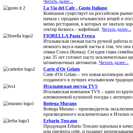
Читать далее...
La Via del Cafe - Gusto Italiano
Компания существует на российском рынке 
начала с продажи итальянских вещей и пост
меню ресторанов, в которых не хватало хо
сектор бизнеса – кофейный.
Читать далее...
FIORELLA Pasta Fresca
Итальянская свежая паста ручной работы 
нежного вкуса нашей пасты в том, что она
семьи Conca (Конка). Сегодня глава семейно
уже 35 лет готовит пасту исключительно в
штамповочных автоматов.
Читать далее...
Carte d'Or Gelato
Carte d'Or Gelato – это новая коллекция л
созданного в лучших итальянским традици
Итальянская посуда TVS
Итальянская компания TVS – один из кру
алюминиевой кухонной посуды с антипри
Bottega Murano
Bottega Murano – производитель эксклюзив
произведенного исключительно в Италии н
Erbario Toscano
Продукция Erbario Toscano идеальна в кач
или презента себе, и подарит непередавае