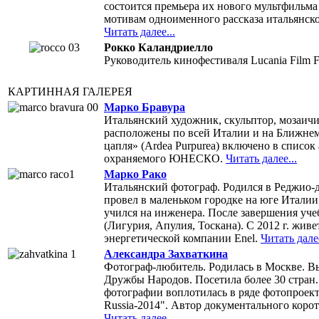
состоится премьера их нового мультфильм
мотивам одноименного рассказа итальянс
Читать далее...
Рокко Каландриелло
Руководитель кинофестиваля Lucania Film Fe
КАРТИННАЯ ГАЛЕРЕЯ
Марко Бравура
Итальянский художник, скульптор, мозаич
расположены по всей Италии и на Ближнем
цапля» (Ardea Purpurea) включено в список
охраняемого ЮНЕСКО.
Читать далее...
Марко Рако
Итальянский фотограф. Родился в Реджио-д
провел в маленьком городке на юге Италии,
учился на инженера. После завершения уче
(Лигурия, Апулия, Тоскана). С 2012 г. живе
энергетической компании Enel.
Читать далее
Александра Захваткина
Фотограф-любитель. Родилась в Москве. В
Дружбы Народов. Посетила более 30 стран.
фотографии воплотилась в ряде фотопроект
Russia-2014". Автор документального кор
Читать далее...