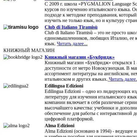
С 2009 г. школа «PYGMALION Language Sc
курсов по изучению итальянского языка. О
подходе к методике преподавания, который
изучить не только язык, но и культуру стра
Club di Italiano Tiramisù
Club di Italiano Tiramisù – это не просто шк
единомышленников, любящих Италию, ее ку
язык.
Читать далее...
КНИЖНЫЙ МАГАЗИН
Книжный магазин «Букбридж»
Книжный магазин «Букбридж» открылся 1 а
доступности от метро Новокузнецкая. В ма
ассортимент литературы на английском, не
итальянском и других языках.
Читать далее.
Edilingua Edizioni
Edilingua Edizioni – одно из лидирующих 
литературу для изучения итальянского язык
компании включает в себя различные сери
высочайшего качества: учебники и дополн
обеспечение для работы с интерактивной 
цифровой платформой.
Alma Edizioni
Alma Edizioni (основано в 1994) - ведущее
и учебные пособия для изучения итальянск