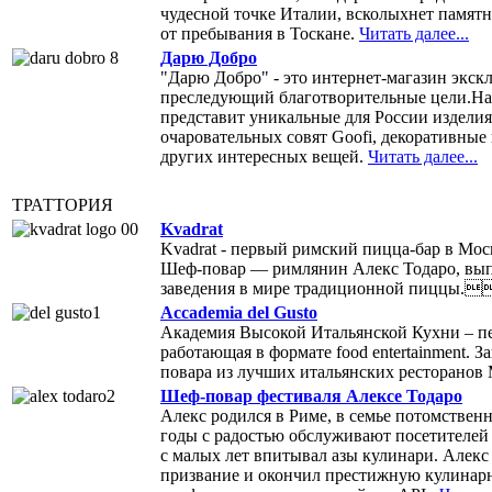
чудесной точке Италии, всколыхнет памят
от пребывания в Тоскане.
Читать далее...
Дарю Добро
"Дарю Добро" - это интернет-магазин экск
преследующий благотворительные цели.Н
представит уникальные для России изделия
очаровательных совят Goofi, декоративные
других интересных вещей.
Читать далее...
ТРАТТОРИЯ
Kvadrat
Kvadrat - первый римский пицца-бар в Мос
Шеф-повар — римлянин Алекс Тодаро, вып
заведения в мире традиционной пиццы.
Accademia del Gusto
Академия Высокой Итальянской Кухни – пе
работающая в формате food entertainment. 
повара из лучших итальянских ресторанов
Шеф-повар фестиваля Алексе Тодаро
Алекс родился в Риме, в семье потомствен
годы с радостью обслуживают посетителей 
с малых лет впитывал азы кулинари. Алекс п
призвание и окончил престижную кулинарн