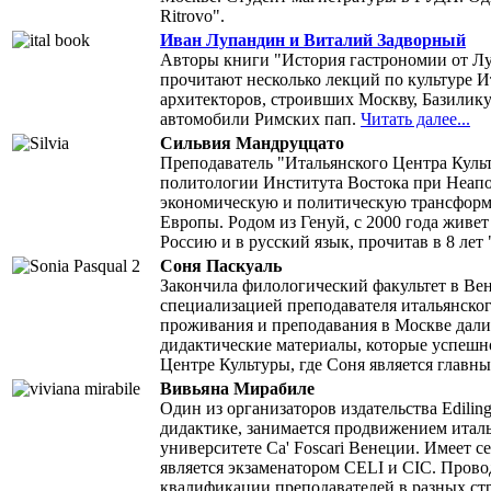
Ritrovo".
Иван Лупандин и Виталий Задворный
Авторы книги "История гастрономии от Лу
прочитают несколько лекций по культуре И
архитекторов, строивших Москву, Базилик
автомобили Римских пап.
Читать далее...
Сильвия Мандруццато
Преподаватель "Итальянского Центра Культ
политологии Института Востока при Неапо
экономическую и политическую трансформ
Европы. Родом из Генуй, с 2000 года живет
Россию и в русский язык, прочитав в 8 лет
Соня Паскуаль
Закончила филологический факультет в Ве
специализацией преподавателя итальянског
проживания и преподавания в Москве дали
дидактические материалы, которые успешн
Центре Культуры, где Соня является главны
Вивьяна Мирабиле
Один из организаторов издательства Edilin
дидактике, занимается продвижением италь
университете Ca' Foscari Венеции. Имеет
является экзаменатором CELI и CIC. Про
квалификации преподавателей в разных ст