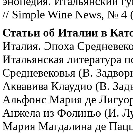
энопедия. Итальянский г
// Simple Wine News, № 4 (
Статьи об Италии в Кат
Италия. Эпоха Средневек
Итальянская литература п
Средневековья (В. Задвор
Аквавива Клаудио (В. Зад
Альфонс Мария де Лигуор
Анжела из Фолиньо (И. Л
Мария Магдалина де Пацц