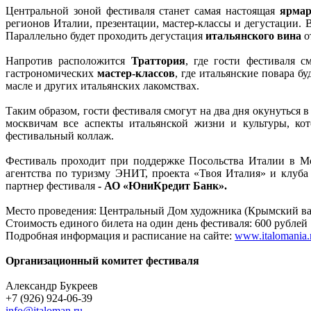
Центральной зоной фестиваля станет самая настоящая
ярмар
регионов Италии, презентации, мастер-классы и дегустации.
Параллельно будет проходить дегустация
итальянского вина
о
Напротив расположится
Траттория
, где гости фестиваля с
гастрономических
мастер-классов
, где итальянские повара б
масле и других итальянских лакомствах.
Таким образом, гости фестиваля смогут на два дня окунуться 
москвичам все аспекты итальянской жизни и культуры, ко
фестивальный коллаж.
Фестиваль проходит при поддержке Посольства Италии в Мо
агентства по туризму ЭНИТ, проекта «Твоя Италия» и клуб
партнер фестиваля
- АО «ЮниКредит Банк».
Место проведения: Центральный Дом художника (Крымский вал
Стоимость единого билета на один день фестиваля: 600 рублей
Подробная информация и расписание на сайте:
www.italomania.
Организационный комитет фестиваля
Александр Букреев
+7 (926) 924-06-39
info@italoman.ru