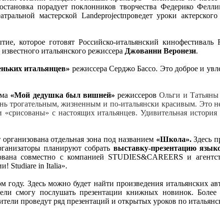
остановка порадует поклонников творчества Федерико Фелли
еатральной мастерской
Lande
projectпроведет уроки актерско
тие, которое готовят Российско-итальянский кинофестиваль R
) известного итальянского режиссера
Джованни Веронези
.
ньких итальянцев»
режиссера Серджо Бассо. Это доброе и увле
ьма
«Мой дедушка был вишней»
режиссеров
Ольги и Татьяны
нь трогательным, жизненным и по-итальянски красивым. Это н
ли «срисованы» с настоящих итальянцев. Удивительная история
 организована отдельная зона под названием
«Школа».
Здесь п
организаторы планируют собрать
выставку-презентацию язы
зована совместно с компанией STUDIES&CAREERS и агентст
Studiare in Italia».
ом году
. Здесь можно будет найти произведения итальянских ав
тели смогу послушать презентации книжных новинок. Более 
ители проведут ряд презентаций и открытых уроков по итальянс