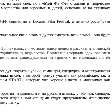
ни: их ждет спектакль
«Мой Фе Фе»
о жизни и творчестве
го мастерства для взрослых и детей, основанные
на техниках
IFF совместно с Lucania Film Festival, а именно российская
кательное кино рекомендуется смотреть всей семьей, оно будет
 Полиектовых по мотивам одноименного рассказа итальянской
еудивительно, ведь сестры Полиектовы черпали вдохновение в
 не оставит равнодушными ни взрослых, ни маленьких гостей
ройдут открытые уроки, семинары, спецкурсы и мастер-классы
ковых школ
, в которой примут участие как российские, так и
вом START!, которые уже хорошо известны москвичам как
торов на итальянском и на русском языках, учебники, словари,
того отдельными стендами будут представлены итальянские
кому языку.