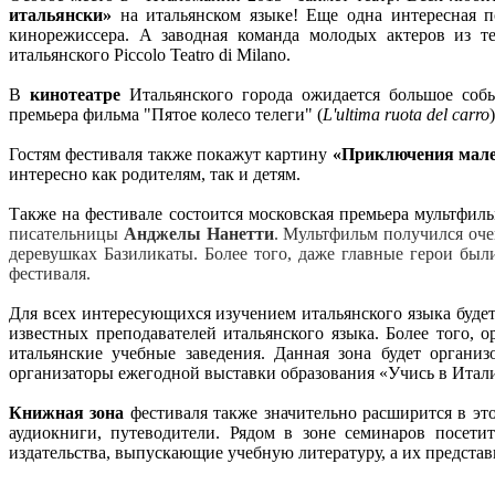
итальянски»
на итальянском языке! Еще одна интересная п
кинорежиссера. А заводная команда молодых актеров из т
итальянского Piccolo Teatro di Milano.
В
кинотеатре
Итальянского города ожидается большое собы
премьера фильма "Пятое колесо телеги" (
L'ultima ruota del carro
Гостям фестиваля также покажут картину
«Приключения мале
интересно как родителям, так и детям.
Также на фестивале состоится московская премьера мультфил
писательницы
Анджелы Нанетти
. Мультфильм получился оче
деревушках Базиликаты. Более того, даже главные герои бы
фестиваля.
Для всех интересующихся изучением итальянского языка будет
известных преподавателей итальянского языка. Более того, 
итальянские учебные заведения.
Данная зона будет органи
организаторы ежегодной выставки образования «Учись в Италии! 
К
нижная зона
фестиваля
также значительно расширится в эт
аудиокниги, путеводители. Рядом в зоне семинаров посети
издательства, выпускающие учебную литературу, а их представ