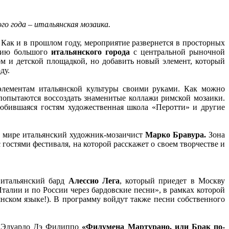
о года – итальянская мозаика.
Как и в прошлом году, мероприятие развернется в просторных
пцию большого
итальянского города
с центральной рыночной
м и детской площадкой, но добавить новый элемент, который
ду.
 элементам итальянской культуры своими руками. Как можно
 попытаются воссоздать знаменитые коллажи римской мозаики.
любившаяся гостям художественная школа «Перотти» и другие
м мире итальянский художник-мозаичист
Марко Бравура.
Зона
 гостями фестиваля, на которой расскажет о своем творчестве и
 итальянский бард
Алессио Лега
, который приедет в Москву
алии и по России через бардовские песни», в рамках которой
нском языке!). В программу войдут также песни собственного
се Эдуардо Дэ Филиппо
«Филумена Мартурано, или Брак по-