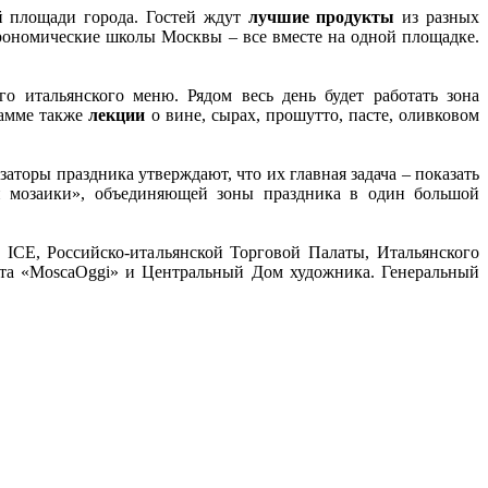
ой площади города. Гостей ждут
лучшие продукты
из разных
трономические школы Москвы – все вместе на одной площадке.
о итальянского меню. Рядом весь день будет работать зона
рамме также
лекции
о вине, сырах, прошутто, пасте, оливковом
аторы праздника утверждают, что их главная задача – показать
ой мозаики», объединяющей зоны праздника в один большой
ICE, Российско-итальянской Торговой Палаты, Итальянского
ета «MoscaOggi» и Центральный Дом художника. Генеральный