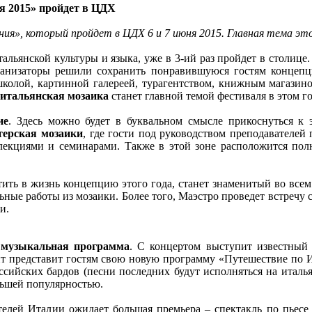
я 2015» пройдет в ЦДХ
», который пройдет в ЦДХ 6 и 7 июня 2015. Главная тема этог
ьянской культуры и языка, уже в 3-ий раз пройдет в столице. 
рганизаторы решили сохранить понравившуюся гостям конце
школой, картинной галереей, турагентством, книжным магазино
итальянская мозаика
станет главной темой фестиваля в этом го
ие
. Здесь можно будет в буквальном смысле прикоснуться к
терская мозаики
, где гости под руководством преподавателей
 лекциями и семинарами. Также в этой зоне расположится по
ить в жизнь концепцию этого года, станет знаменитый во все
ные работы из мозаики. Более того, Маэстро проведет встречу с
и.
и
музыкальная
программа
. С концертом выступит известный
т представит гостям свою новую программу «Путешествие по Ит
ссийских бардов (песни последних будут исполняться на италья
льшей популярностью.
ителей Италии ожидает большая премьера – спектакль по пье