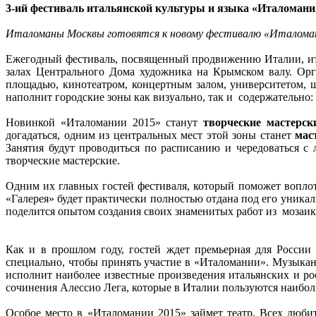
3-ий фестиваль итальянской культуры и языка «Италомани
Италоманы Москвы готовятся к новому фестивалю «Италомания
Ежегодный фестиваль, посвященный продвижению Италии, итал
залах Центрального Дома художника на Крымском валу. О
площадью, кинотеатром, концертным залом, университетом, 
наполнит городские зоны как визуально, так и содержательно:
Новинкой «Италомании 2015» станут
творческие мастерск
догадаться, одним из центральных мест этой зоны станет
мас
Занятия будут проводиться по расписанию и чередоваться с
творческие мастерские.
Одним их главных гостей фестиваля, который поможет воплот
«Галерея» будет практически полностью отдана под его уникаль
поделится опытом создания своих знаменитых работ из мозаик
Как и в прошлом году, гостей ждет премьерная для Росси
специально, чтобы принять участие в «Италомании». Музыкан
исполнит наиболее известные произведения итальянских и ро
сочинения Алессио Лега, которые в Италии пользуются наибо
Особое место в «Италомании 2015» займет театр. Всех люб