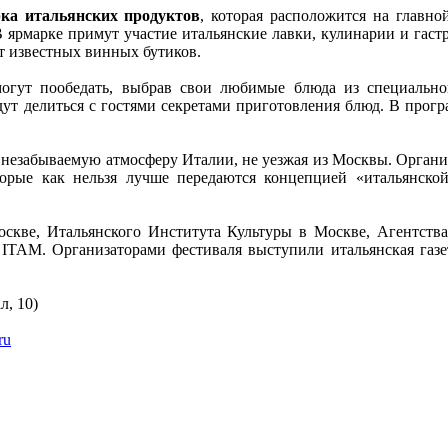
ка итальянских продуктов
, которая расположится на главн
 В ярмарке примут участие итальянские лавки, кулинарии и гас
т известных винных бутиков.
могут пообедать, выбрав свои любимые блюда из специальног
удут делиться с гостями секретами приготовления блюд. В прог
в незабываемую атмосферу Италии, не уезжая из Москвы. Организ
торые как нельзя лучше передаются концепцией «итальянск
скве, Итальянского Института Культуры в Москве, Агентства 
а ITAM. Организаторами фестиваля выступили итальянская газ
, 10)
ru