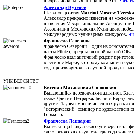
профессиональных пиццайоло API .
Читать 
Александр Кутепов
Шеф-повар отеля
Marriott Moscow Tversk
Александр прекрасно известен на московск
правления Межрегиональной Ассоциации К
Ассоциации Московских Кулинаров, победи
международных кулинарных конкурсов.
Чи
Франческо Северони
Франческо Северони – один из основателе
пасты Filotea, представленной лавкой Oliva 
Франческо взял античный рецепт приготов
в регионе Марке, которому компания неуко
год, производя только лучший продукт выс
УНИВЕРСИТЕТ
Евгений Михайлович Солонович
Выдающийся переводчик-итальянист. Благо
языке Данте и Петрарка, Белли и Кардуччи
другие. Лауреат многочисленных русских и
"исторический" семинар по художественно
Горького.
Франческа Лаццарин
Выпускница Падуанского университета, фи
филологических наук, уже три года живет 