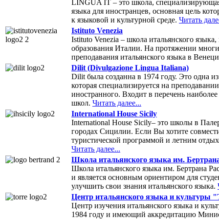
LINGUA IT – это школа, специализирующая
языка для иностранцев, основная цель кото
к языковой и культурной среде.
Читать далее
Istituto Venezia
Istituto Venezia – школа итальянского язык
образования Италии. На протяжении многи
преподавания итальянского языка в Венец
Dilit (Divulgazione Lingua Italiana)
Dilit была созданна в 1974 году. Это одна 
которая специализируется на преподавании
иностранного. Входит в перечень наиболе
школ.
Читать далее...
International House Sicily
International House Sicily– это школы в Па
городах Сицилии. Если Вы хотите совмести
туристической программой и летним отдыхо
Читать далее...
Школа итальянского языка им. Бертрана
Школа итальянского языка им. Бертрана Рас
и является основным ориентиром для студе
улучшить свои знания итальянского языка.
Центр итальянского языка и культуры "T
Центр изучения итальянского языка и культ
1984 году и имеющий аккредитацию Минист