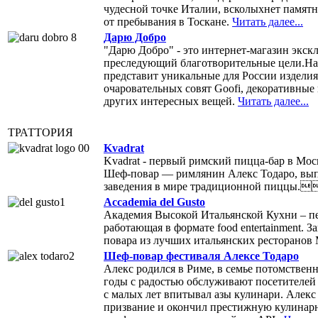
чудесной точке Италии, всколыхнет памят
от пребывания в Тоскане.
Читать далее...
Дарю Добро
"Дарю Добро" - это интернет-магазин экск
преследующий благотворительные цели.Н
представит уникальные для России изделия
очаровательных совят Goofi, декоративные
других интересных вещей.
Читать далее...
ТРАТТОРИЯ
Kvadrat
Kvadrat - первый римский пицца-бар в Мос
Шеф-повар — римлянин Алекс Тодаро, вып
заведения в мире традиционной пиццы.
Accademia del Gusto
Академия Высокой Итальянской Кухни – пе
работающая в формате food entertainment. 
повара из лучших итальянских ресторанов
Шеф-повар фестиваля Алексе Тодаро
Алекс родился в Риме, в семье потомствен
годы с радостью обслуживают посетителей 
с малых лет впитывал азы кулинари. Алекс п
призвание и окончил престижную кулинарн