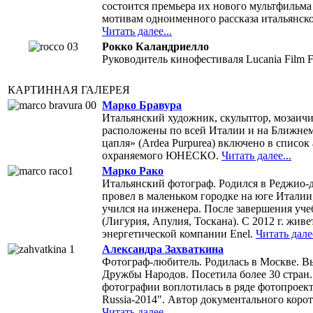
состоится премьера их нового мультфильм
мотивам одноименного рассказа итальянс
Читать далее...
Рокко Каландриелло
Руководитель кинофестиваля Lucania Film Fe
КАРТИННАЯ ГАЛЕРЕЯ
Марко Бравура
Итальянский художник, скульптор, мозаич
расположены по всей Италии и на Ближнем
цапля» (Ardea Purpurea) включено в список
охраняемого ЮНЕСКО.
Читать далее...
Марко Рако
Итальянский фотограф. Родился в Реджио-д
провел в маленьком городке на юге Италии,
учился на инженера. После завершения уче
(Лигурия, Апулия, Тоскана). С 2012 г. живе
энергетической компании Enel.
Читать далее
Александра Захваткина
Фотограф-любитель. Родилась в Москве. В
Дружбы Народов. Посетила более 30 стран.
фотографии воплотилась в ряде фотопроект
Russia-2014". Автор документального кор
Читать далее...