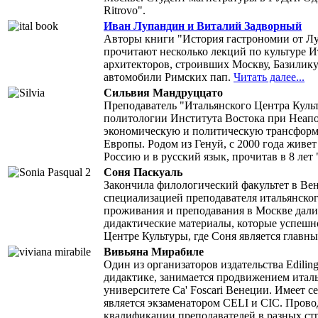
Ritrovo".
Иван Лупандин и Виталий Задворный
Авторы книги "История гастрономии от Лу
прочитают несколько лекций по культуре И
архитекторов, строивших Москву, Базилик
автомобили Римских пап.
Читать далее...
Сильвия Мандруццато
Преподаватель "Итальянского Центра Культ
политологии Института Востока при Неапо
экономическую и политическую трансформ
Европы. Родом из Генуй, с 2000 года живет
Россию и в русский язык, прочитав в 8 лет
Соня Паскуаль
Закончила филологический факультет в Ве
специализацией преподавателя итальянског
проживания и преподавания в Москве дали
дидактические материалы, которые успешн
Центре Культуры, где Соня является главны
Вивьяна Мирабиле
Один из организаторов издательства Edilin
дидактике, занимается продвижением италь
университете Ca' Foscari Венеции. Имеет
является экзаменатором CELI и CIC. Про
квалификации преподавателей в разных ст