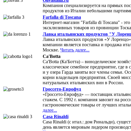
Olivaitalia.ru
Компания специализируется на прямых пос
продуктов из Италии небольшими партиям
Farfalla di Toscana
Интернет-магазин "Farfalla di Toscana" - э
эксклюзивных товаров из провинции Тоска
Лавка итальянских продуктов "У Лорен
Лавка итальянских продуктов «У Лоренцо» 
компании является поставка и продажа ита
Москве.
Читать далее...
Ca'Botta
Ca'Botta (Ка'Ботта) – винодельческое хозяй
классическое семейное предприятие, где в
и у озера Гарда заняты все члены семьи. О
корни владельцев предприятия. Своей мис
натуральных итальянских вин в России.
Гроссето-Еврофуд
«Гроссето-Еврофуд» — поставщик итальянс
стажем. С 1992 г. компания завозит на ро
гастрономические товары от лучших италь
далее...
Casa Rinaldi
Casa Rinaldi (с итал.: дом Ринальди), суще
день является мировым лидером производст