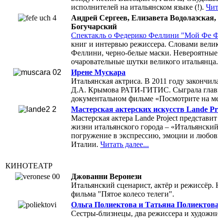
исполнителей на итальянском языке (!).
Чит
Андрей Сергеев, Елизавета Водолазская
Богучарский
Cпектакль о Федерико Феллини "Мой Фе 
книг и интервью режиссера. Словами велик
Феллини, черно-белые маски. Невероятные
очаровательные шутки великого итальянца
Ирене Мускара
Итальянская актриса. В 2011 году закончил
Д.А. Крымова РАТИ-ГИТИС. Сыграла главн
документальном фильме «Посмотрите на м
Мастерская актерских искусств Lande Pr
Мастерская актера Lande Project представи
жизни итальянского города – «Итальянский
погружение в экспрессию, эмоции и любов
Италии.
Читать далее...
КИНОТЕАТР
Джованни Веронези
Итальянский сценарист, актёр и режиссёр. 
фильма "Пятое колесо телеги".
Ольга Полиектова и Татьяна Полиектов
Cестры-близнецы, два режиссера и художни