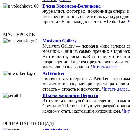
Елена Королёва-Волочкова
Журналист, фотограф, поклонница оперы и
путешественница, осветитель культуры для
проекта «Ваш выход в свет» и «Teatralka».
Ч
МАСТЕРСКИЕ
Musivum Gallery
Musivum Gallery — первая в мире галерея 
мозаики. Один из самых древних видов ис
Античности, роскошь Византии, утонченно
возрождение. Галерея представляет мозаи
мастеров со всего мира.
Читать далее...
ArtWorker
Творческая мастерская ArtWorker – это ком
мозаичистов, скульпторов, реставраторов 
страсть – страсть к искусству.
Читать далее..
Школа живописи Перотти
Это уникальное учебное заведение, создан
Светланой Перотти. Супруги разработали 
каждому стать настоящим художником.
Чита
РЫНОЧНАЯ ПЛОЩАДЬ