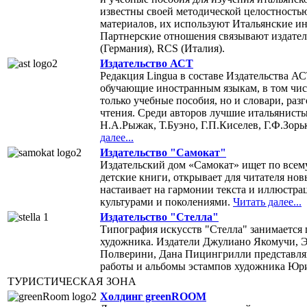
известны своей методической целостность
материалов, их используют Итальянские ин
Партнерские отношения связывают издатель
(Германия), RCS (Италия).
Издательство АСТ
Редакция Lingua в составе Издательства АС
обучающие иностранным языкам, в том чис
только учебные пособия, но и словари, раз
чтения. Среди авторов лучшие итальянисты
Н.А.Рыжак, Т.Буэно, Г.П.Киселев, Г.Ф.Зорь
далее...
Издательство "Самокат"
Издательский дом «Самокат» ищет по всем
детские книги, открывает для читателя но
настаивает на гармонии текста и иллюстра
культурами и поколениями.
Читать далее...
Издательство "Стелла"
Типография искусств "Стелла" занимается
художника. Издатели Джулиано Якомучи, 
Полверини, Дана Пицингрилли представляю
работы и альбомы эстампов художника Юр
ТУРИСТИЧЕСКАЯ ЗОНА
Холдинг greenROOM