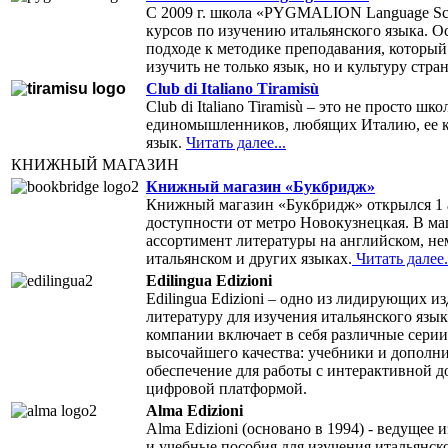
С 2009 г. школа «PYGMALION Language Sc
курсов по изучению итальянского языка. О
подходе к методике преподавания, который
изучить не только язык, но и культуру стра
Club di Italiano Tiramisù
Club di Italiano Tiramisù – это не просто шк
единомышленников, любящих Италию, ее ку
язык.
Читать далее...
КНИЖНЫЙ МАГАЗИН
Книжный магазин «Букбридж»
Книжный магазин «Букбридж» открылся 1 а
доступности от метро Новокузнецкая. В ма
ассортимент литературы на английском, не
итальянском и других языках.
Читать далее.
Edilingua Edizioni
Edilingua Edizioni – одно из лидирующих 
литературу для изучения итальянского язык
компании включает в себя различные сери
высочайшего качества: учебники и дополн
обеспечение для работы с интерактивной 
цифровой платформой.
Alma Edizioni
Alma Edizioni (основано в 1994) - ведущее
и учебные пособия для изучения итальянск