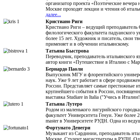
организатор проекта «Поэтические вечера н
Москве проходят лекции и чтения об италь
далее...
Кристиано Риги
Кристиано Риги – ведущий преподаватель Cl
филологического факультета падуанского у
более 15 лет. Художник и писатель, свои 
применяет и в обучении итальянскому.
Татьяна Быстрова
Переводчик, преподаватель итальянского я
автор книги «Путешествие в Италию с Ма
Бернардо Паоли
Выпускник МГУ и флорентийского универс
наук. Уже 9 лет работает в сфере продвиж
России. Представляет самые престижные и
крупнейшего события в России, посвященн
выставка Studiare in Italia ("Учись в Италии!
Татьяна Лутеро
Родом из маленького лигурийского городка
факультет Университета Генуи. Уже более 2
master в Университете РУДН. Одна из ведущи
Фортунато Денегри
Музыкант из Сардинии, преподаватель итал
Москве. Студент магистратуры в РУДН. Оди