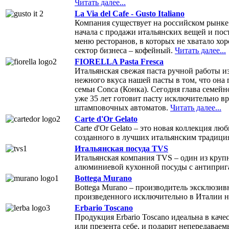
Читать далее...
La Via del Cafe - Gusto Italiano
Компания существует на российском рынке 
начала с продажи итальянских вещей и пост
меню ресторанов, в которых не хватало хо
сектор бизнеса – кофейный.
Читать далее...
FIORELLA Pasta Fresca
Итальянская свежая паста ручной работы 
нежного вкуса нашей пасты в том, что она
семьи Conca (Конка). Сегодня глава семейно
уже 35 лет готовит пасту исключительно в
штамповочных автоматов.
Читать далее...
Carte d'Or Gelato
Carte d'Or Gelato – это новая коллекция л
созданного в лучших итальянским традици
Итальянская посуда TVS
Итальянская компания TVS – один из кру
алюминиевой кухонной посуды с антипри
Bottega Murano
Bottega Murano – производитель эксклюзив
произведенного исключительно в Италии н
Erbario Toscano
Продукция Erbario Toscano идеальна в кач
или презента себе, и подарит непередавае